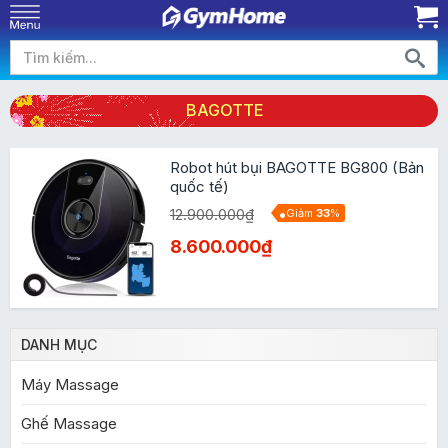
BAGOTTE
Robot hút bụi BAGOTTE BG800 (Bản
quốc tế)
12.900.000₫
Giảm
33
%
8.600.000₫
DANH MỤC
Máy Massage
Ghế Massage