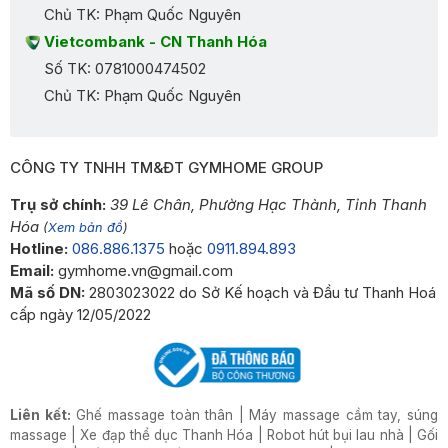
Chủ TK: Phạm Quốc Nguyên
Vietcombank - CN Thanh Hóa
Số TK: 0781000474502
Chủ TK: Phạm Quốc Nguyên
CÔNG TY TNHH TM&ĐT GYMHOME GROUP
Trụ sở chính:
39 Lê Chân, Phường Hạc Thành, Tỉnh Thanh
Hóa
(
Xem bản đồ
)
Hotline:
086.886.1375
hoặc
0911.894.893
Email:
gymhome.vn@gmail.com
Mã số DN:
2803023022 do Sở Kế hoạch và Đầu tư Thanh Hoá
cấp ngày 12/05/2022
Liên kết:
Ghế massage toàn thân
|
Máy massage cầm tay, súng
massage
|
Xe đạp thể dục Thanh Hóa
|
Robot hút bụi lau nhà
|
Gối