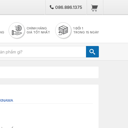
086.886.1375
CHÍNH HÃNG
1 ĐỔI 1
NG
GIÁ TỐT NHẤT
TRONG 15 NGÀY
KINAWA