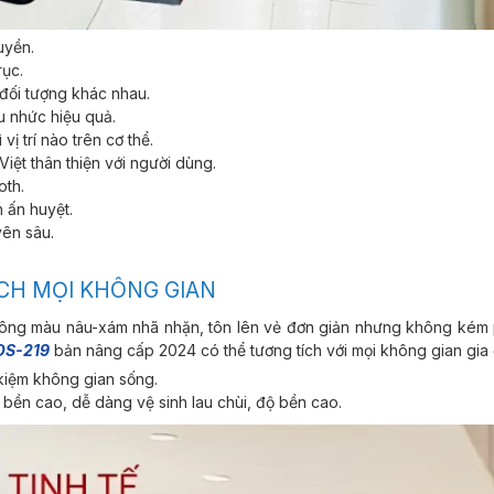
uyền.
rục.
đối tượng khác nhau.
u nhức hiệu quả.
vị trí nào trên cơ thể.
Việt thân thiện với người dùng.
oth.
 ấn huyệt.
yên sâu.
ÍCH MỌI KHÔNG GIAN
i tông màu nâu-xám nhã nhặn, tôn lên vẻ đơn giản nhưng không kém
OS-219
bản nâng cấp 2024 có thể tương tích với mọi không gian gia 
kiệm không gian sống.
 bền cao, dễ dàng vệ sinh lau chùi, độ bền cao.