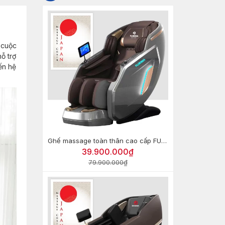
 cuộc
ỗ trợ
ến hệ
Ghế massage toàn thân cao cấp FUJIKIMA FJ-G670 (HT-799)
39.900.000₫
79.900.000₫