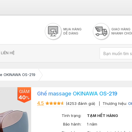
MUA HÀNG
GIAO HÀNG
DỄ DÀNG
NHANH CHÓ
LIÊN HỆ
e OKINAWA OS-219
GIẢM
Ghế massage OKINAWA OS-219
40
%
4.5
(4253 đánh giá)
| Thương hiệu:
O
Tình trạng:
TẠM HẾT HÀNG
Bảo hành:
1 năm