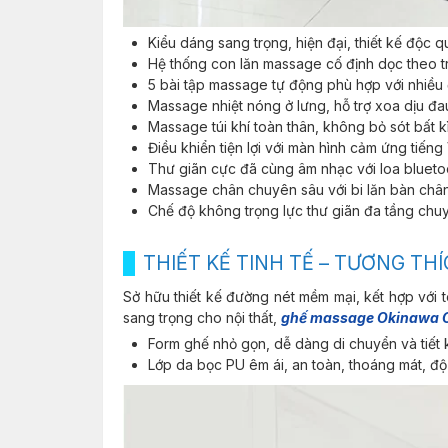
Kiểu dáng sang trọng, hiện đại, thiết kế độc q
Hệ thống con lăn massage cố định dọc theo t
5 bài tập massage tự động phù hợp với nhiều 
Massage nhiệt nóng ở lưng, hỗ trợ xoa dịu đa
Massage túi khí toàn thân, không bỏ sót bất kì 
Điều khiển tiện lợi với màn hình cảm ứng tiếng 
Thư giãn cực đã cùng âm nhạc với loa blueto
Massage chân chuyên sâu với bi lăn bàn chân
Chế độ không trọng lực thư giãn đa tầng chu
THIẾT KẾ TINH TẾ – TƯƠNG TH
Sở hữu thiết kế đường nét mềm mại, kết hợp vớ
sang trọng cho nội thất,
ghế massage Okinawa 
Form ghế nhỏ gọn, dễ dàng di chuyển và tiết 
Lớp da bọc PU êm ái, an toàn, thoáng mát, độ