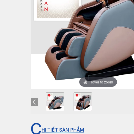
Hover to zoom
C
HI TIẾT SẢN PHẨM