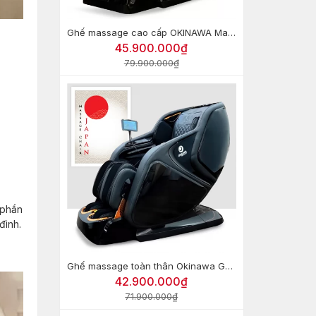
Ghế massage cao cấp OKINAWA Majestic Monarch OS-500
45.900.000₫
79.900.000₫
 phần
đình.
Ghế massage toàn thân Okinawa GOOD9 (Công nghệ 8D)
42.900.000₫
71.900.000₫