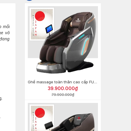
p mỗi
ge vô
 đang
Ghế massage toàn thân cao cấp FUJIKIMA FJ-G670 (HT-799)
39.900.000₫
79.900.000₫
g.
.