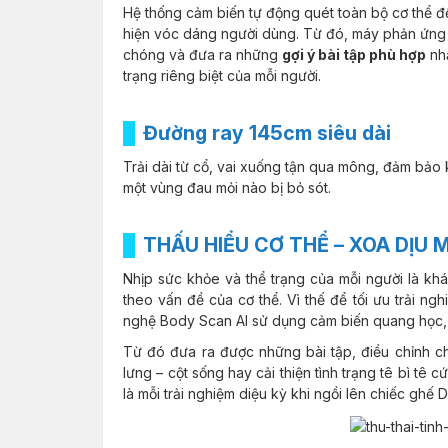
Hệ thống cảm biến tự động quét toàn bộ cơ thể đ
hiện vóc dáng người dùng. Từ đó, máy phản ứng
chóng và đưa ra những
gợi ý bài tập phù hợp
nhấ
trạng riêng biệt của mỗi người.
Đường ray 145cm siêu dài
Trải dài từ cổ, vai xuống tận qua mông, đảm bảo
một vùng đau mỏi nào bị bỏ sót.
THẤU HIỂU CƠ THỂ – XOA DỊU
Nhịp sức khỏe và thể trạng của mỗi người là k
theo vấn đề của cơ thể. Vì thế để tối ưu trải n
nghệ Body Scan AI sử dụng cảm biến quang học, q
Từ đó đưa ra được những bài tập, điều chỉnh c
lưng – cột sống hay cải thiện tình trạng tê bì tê 
là mỗi trải nghiệm diệu kỳ khi ngồi lên chiếc ghế D