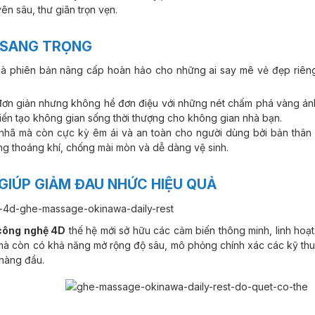
ên sâu, thư giãn trọn vẹn.
Ự SANG TRỌNG
là phiên bản nâng cấp hoàn hảo cho những ai say mê vẻ đẹp riêng
đơn giản nhưng không hề đơn điệu với những nét chấm phá vàng án
iến tạo không gian sống thời thượng cho không gian nhà bạn.
 nhã mà còn cực kỳ êm ái và an toàn cho người dùng bởi bản thân 
g thoáng khí, chống mài mòn và dễ dàng vệ sinh.
GIÚP GIẢM ĐAU NHỨC HIỆU QUẢ
công nghệ 4D
thế hệ mới sở hữu các cảm biến thông minh, linh hoạt
i mà còn có khả năng mở rộng độ sâu, mô phỏng chính xác các kỹ thu
hàng đầu.