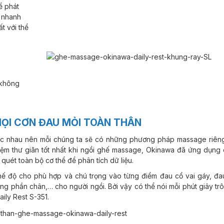
ể phát
 nhanh
t với thể
 không
 MỌI CƠN ĐAU MỎI TOÀN THÂN
hác nhau nên mỗi chúng ta sẽ có những phương pháp massage riêng
ghiệm thư giãn tốt nhất khi ngồi ghế massage, Okinawa đã ứng dụng
uét toàn bộ cơ thể để phân tích dữ liệu.
hế độ cho phù hợp và chú trọng vào từng điểm đau cổ vai gáy, đa
cứng phần chân,… cho người ngồi. Bởi vậy có thể nói mỗi phút giây tr
aily Rest S-351.