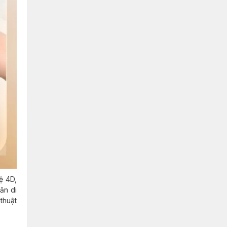
ệ 4D,
ăn di
thuật