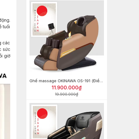
động.
 tuổi
g các
c sức
i giờ
Ghế massage OKINAWA OS-191 (Điều khiển giọng nói)
11.900.000₫
19.900.000₫