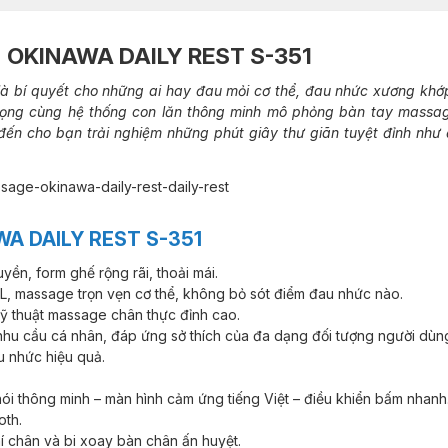
E
OKINAWA DAILY REST S-351
là bí quyết cho những ai hay đau mỏi cơ thể, đau nhức xương khớ
ang trọng cùng hệ thống con lăn thông minh mô phỏng bàn tay massa
đến cho bạn trải nghiệm những phút giây thư giãn tuyệt đỉnh như
A DAILY REST S-351
uyền, form ghế rộng rãi, thoải mái.
L, massage trọn vẹn cơ thể, không bỏ sót điểm đau nhức nào.
 thuật massage chân thực đỉnh cao.
nhu cầu cá nhân, đáp ứng sở thích của đa dạng đối tượng người dùn
u nhức hiệu quả.
 nói thông minh – màn hình cảm ứng tiếng Việt – điều khiển bấm nhanh
oth.
í chân và bi xoay bàn chân ấn huyệt.