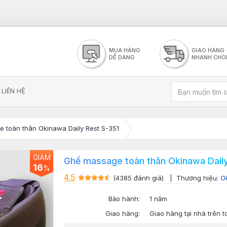
MUA HÀNG
GIAO HÀNG
DỄ DÀNG
NHANH CHÓ
LIÊN HỆ
 toàn thân Okinawa Daily Rest S-351
GIẢM
Ghế massage toàn thân Okinawa Daily
16
%
4.5
(4385 đánh giá)
| Thương hiệu:
O
Bảo hành:
1 năm
Giao hàng:
Giao hàng tại nhà trên 