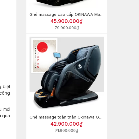
Ghế massage cao cấp OKINAWA Majestic Monarch OS-500
45.900.000₫
79.900.000₫
 biệt
 công
u mỏi
ôi qua
Ghế massage toàn thân Okinawa GOOD9 (Công nghệ 8D)
42.900.000₫
71.900.000₫