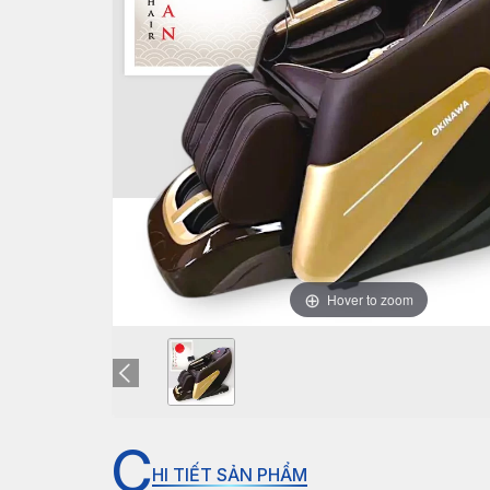
Hover to zoom
C
HI TIẾT SẢN PHẨM