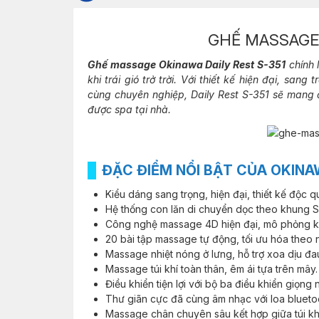
GHẾ MASSAG
Ghế massage Okinawa Daily Rest S-351
chính 
khi trái gió trở trời. Với thiết kế hiện đại, s
cùng chuyên nghiệp, Daily Rest S-351 sẽ mang 
được spa tại nhà.
ĐẶC ĐIỂM NỔI BẬT CỦA OKINAW
Kiểu dáng sang trọng, hiện đại, thiết kế độc q
Hệ thống con lăn di chuyển dọc theo khung S
Công nghệ massage 4D hiện đại, mô phỏng kỹ
20 bài tập massage tự động, tối ưu hóa theo 
Massage nhiệt nóng ở lưng, hỗ trợ xoa dịu đa
Massage túi khí toàn thân, êm ái tựa trên mây.
Điều khiển tiện lợi với bộ ba điều khiển giọng
Thư giãn cực đã cùng âm nhạc với loa blueto
Massage chân chuyên sâu kết hợp giữa túi kh