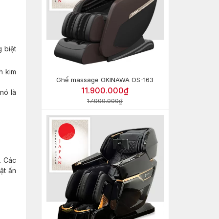
 biệt
h kim
Ghế massage OKINAWA OS-163
11.900.000₫
nó là
17.900.000₫
. Các
ật ấn