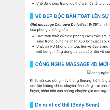
Chế độ không trọng lực thư giãn đa tầng chuy
VẺ ĐẸP ĐỘC BẢN TOÁT LÊN S
Ghế massage Okinawa Daily Rest S-351
chính 
của phong vị đẳng cấp.
Gam màu thiết kế theo phong cách trầm ấm, 
sang trọng, cùng hệ chân ABS kỹ thuật cao, k
Chất da PU không chỉ toát lên vẻ đẹp trang
một trong những dòng da cao cấp nên vô cùn
CÔNG NGHỆ MASSAGE 4D MỚI 
Khác với các dòng máy thông thường, hệ thống
con lăn không chỉ di chuyển lên xuống, trái phả
huyệt, nhào nặn của những chuyên gia massage 
Dò quét cơ thể (Body Scan)