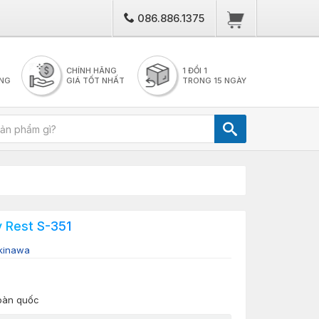
086.886.1375
CHÍNH HÃNG
1 ĐỔI 1
NG
GIÁ TỐT NHẤT
TRONG 15 NGÀY
 Rest S-351
kinawa
toàn quốc