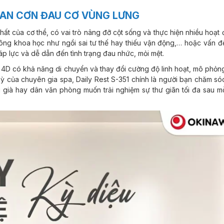
AN CƠN ĐAU CƠ VÙNG LƯNG
ất của cơ thể, có vai trò nâng đỡ cột sống và thực hiện nhiều hoạt 
ông khoa học như ngồi sai tư thế hay thiếu vận động,… hoặc vấn đề
áp lực và dễ dẫn đến tình trạng đau nhức, mỏi mệt.
 4D có khả năng di chuyển và thay đổi cường độ linh hoạt, mô phỏn
ỳ của chuyên gia spa, Daily Rest S-351 chính là người bạn chăm só
 già hay dân văn phòng muốn trải nghiệm sự thư giãn tối đa sau mỗ