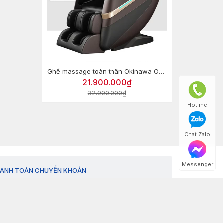
Ghế massage toàn thân Okinawa OS-414 Pro
21.900.000₫
32.900.000₫
Hotline
Chat Zalo
Messenger
ANH TOÁN CHUYỂN KHOẢN
VietinBank - CN Thanh Hóa
Số TK: 115002920218
CT TNHH TM VA DT GYMHOME GROUP
VietinBank - CN 8 TP.HCM
Số TK: 105005858327