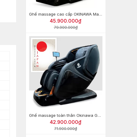
Ghế massage cao cấp OKINAWA Majestic Monarch OS-500
45.900.000₫
79.900.000₫
Ghế massage toàn thân Okinawa GOOD9 (Công nghệ 8D)
42.900.000₫
71.900.000₫