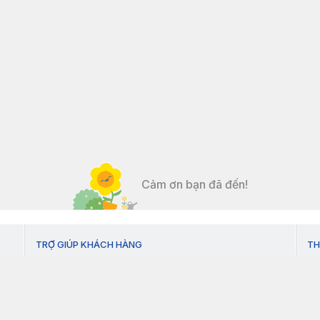
Cảm ơn bạn đã đến!
TRỢ GIÚP KHÁCH HÀNG
TH
Hướng dẫn thanh toán
Chính sách vận chuyển và giao nhận
Chính sách kiểm hàng
Chính sách đổi trả sản phẩm
Chính sách bảo hành - bảo trì