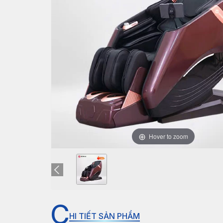
Hover to zoom
C
HI TIẾT SẢN PHẨM