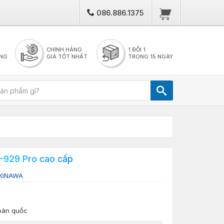
086.886.1375
CHÍNH HÃNG
1 ĐỔI 1
NG
GIÁ TỐT NHẤT
TRONG 15 NGÀY
929 Pro cao cấp
KINAWA
toàn quốc