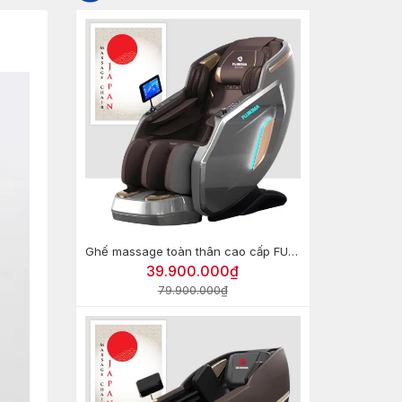
Ghế massage toàn thân cao cấp FUJIKIMA FJ-G670 (HT-799)
39.900.000₫
79.900.000₫