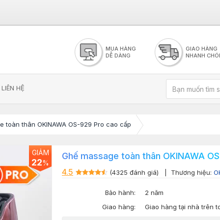
MUA HÀNG
GIAO HÀNG
DỄ DÀNG
NHANH CHÓ
LIÊN HỆ
e toàn thân OKINAWA OS-929 Pro cao cấp
GIẢM
Ghế massage toàn thân OKINAWA OS-
22
%
4.5
(4325 đánh giá)
| Thương hiệu:
O
Bảo hành:
2 năm
Giao hàng:
Giao hàng tại nhà trên 