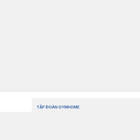
TẬP ĐOÀN GYMHOME
Thông tin về chúng tôi
Chính sách công ty
Tin tức
Liên hệ