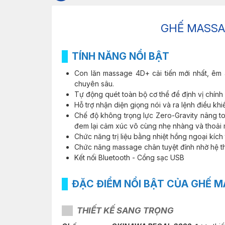
GHẾ MASS
TÍNH NĂNG NỔI BẬT
Con lăn massage 4D+ cải tiến mới nhất, êm á
chuyên sâu.
Tự động quét toàn bộ cơ thể để định vị chính 
Hỗ trợ nhận diện giọng nói và ra lệnh điều kh
Chế độ không trọng lực Zero-Gravity nâng toàn
đem lại cảm xúc vô cùng nhẹ nhàng và thoải 
Chức năng trị liệu bằng nhiệt hồng ngoại kíc
Chức năng massage chân tuyệt đỉnh nhờ hệ thốn
Kết nối Bluetooth - Cổng sạc USB
ĐẶC ĐIỂM NỔI BẬT CỦA GHẾ 
THIẾT KẾ SANG TRỌNG