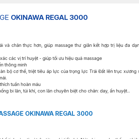
AGE
OKINAWA REGAL 3000
i và chân thực hơn, giúp massage thư giãn kết hợp trị liệu đa dạ
xác các vị trí huyệt - giúp tối ưu hiệu quả massage
iển thông minh
 bộ cơ thể, triệt tiêu áp lực của trọng lực Trái Đất lên trục xương 
mái.
h thích tuần hoàn máu
g bi lăn, túi khí, con lăn chuyên biệt cho chân: day, ấn huyệt...
MASSAGE OKINAWA REGAL 3000