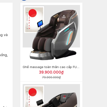
ng và
sống,
Ghế massage toàn thân cao cấp FUJIKIMA FJ-G670 (HT-799)
39.900.000₫
79.900.000₫