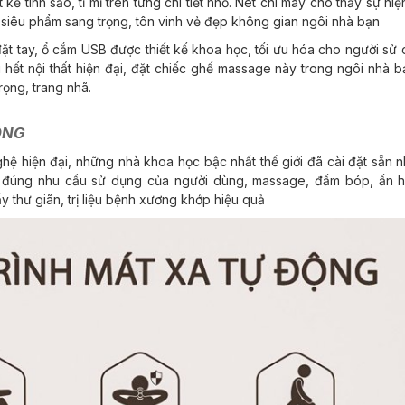
 kế tinh sảo, tỉ mỉ trên từng chi tiết nhỏ. Nét chi may cho thấy sự hiệ
t siêu phẩm sang trọng, tôn vinh vẻ đẹp không gian ngôi nhà bạn
đặt tay, ổ cắm USB được thiết kế khoa học, tối ưu hóa cho người sử 
ết nội thất hiện đại, đặt chiếc ghế massage
này trong ngôi nhà b
ọng, trang nhã.
ỘNG
hệ hiện đại, những nhà khoa học bậc nhất thế giới đã cài đặt sẵn 
g đúng nhu cầu sử dụng của người dùng, massage, đấm bóp, ấn h
y thư giãn, trị liệu bệnh xương khớp hiệu quả