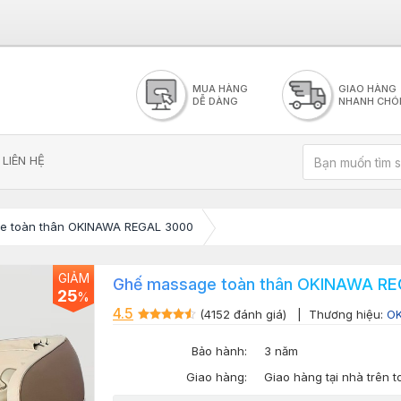
MUA HÀNG
GIAO HÀNG
DỄ DÀNG
NHANH CHÓ
LIÊN HỆ
e toàn thân OKINAWA REGAL 3000
GIẢM
Ghế massage toàn thân OKINAWA R
25
%
4.5
(4152 đánh giá)
| Thương hiệu:
O
Bảo hành:
3 năm
Giao hàng:
Giao hàng tại nhà trên 