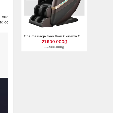
u vực
ức cơ
Ghế massage toàn thân Okinawa OS-414 Pro
21.900.000₫
32.900.000₫