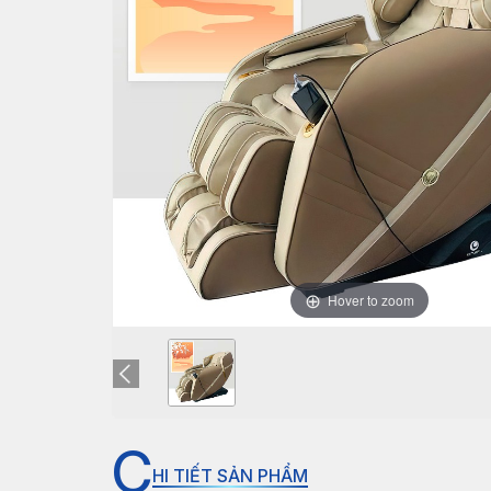
Hover to zoom
C
HI TIẾT SẢN PHẨM