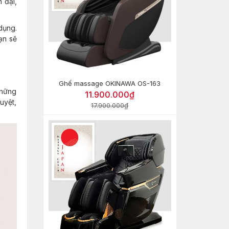
n đại,
dụng.
ạn sẽ
Ghế massage OKINAWA OS-163
những
11.900.000₫
uyệt,
17.900.000₫