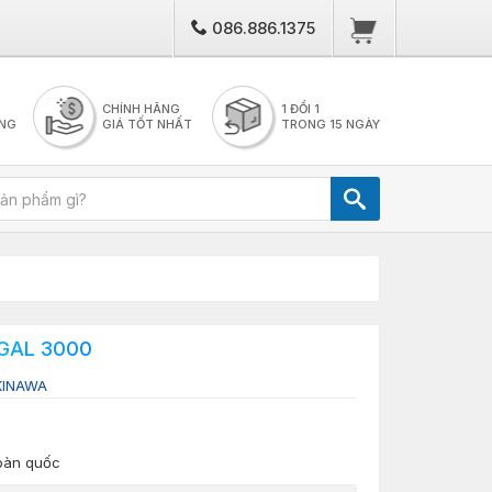
086.886.1375
CHÍNH HÃNG
1 ĐỔI 1
NG
GIÁ TỐT NHẤT
TRONG 15 NGÀY
EGAL 3000
KINAWA
toàn quốc