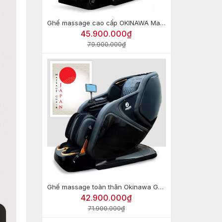
Ghế massage cao cấp OKINAWA Majestic Monarch OS-500
45.900.000₫
79.900.000₫
Ghế massage toàn thân Okinawa GOOD9 (Công nghệ 8D)
42.900.000₫
71.900.000₫