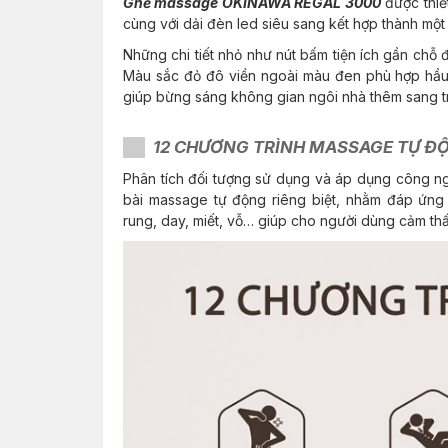
Ghế massage OKINAWA REGAL 3000
được thiết
cùng với dải đèn led siêu sang kết hợp thành mộ
Những chi tiết nhỏ như nút bấm tiện ích gần chỗ 
Màu sắc đỏ đô viền ngoài màu đen phù hợp hầu h
giúp bừng sáng không gian ngôi nhà thêm sang tr
12 CHƯƠNG TRÌNH MASSAGE TỰ Đ
Phân tích đối tượng sử dụng và áp dụng công ng
bài massage tự động riêng biệt, nhằm đáp ứn
rung, day, miết, vỗ… giúp cho người dùng cảm thấ