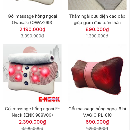
Gối massage hồng ngoại
Thảm ngải cứu điện cao cấp
Owasaki (OWA-269)
giúp giảm đau toàn thân
2.190.000₫
890.000₫
3.390.000₫
1.390.000₫
Gối massage hồng ngoại E-
Gối massage hồng ngoại 6 bi
Neck (ENK-988V06)
MAGIC PL-818
2.390.000₫
690.000₫
3.190.000₫
1.250.000₫