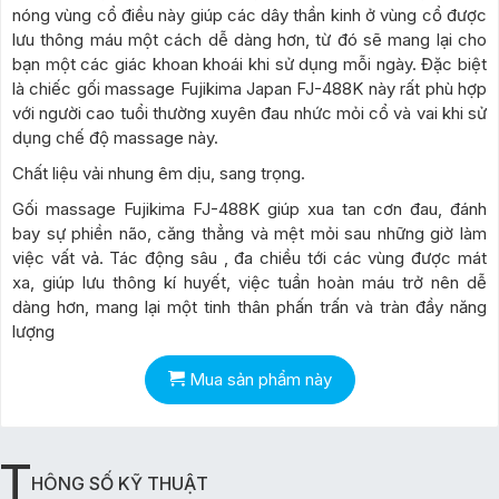
nóng vùng cổ điều này giúp các dây thần kinh ở vùng cổ được
lưu thông máu một cách dễ dàng hơn, từ đó sẽ mang lại cho
bạn một các giác khoan khoái khi sử dụng mỗi ngày. Đặc biệt
là chiếc gối massage Fujikima Japan FJ-488K này rất phù hợp
với người cao tuổi thường xuyên đau nhức mỏi cổ và vai khi sử
dụng chế độ massage này.
Chất liệu vải nhung êm dịu, sang trọng.
Gối massage Fujikima FJ-488K giúp xua tan cơn đau, đánh
bay sự phiền não, căng thẳng và mệt mỏi sau những giờ làm
việc vất vả. Tác động sâu , đa chiều tới các vùng được mát
xa, giúp lưu thông kí huyết, việc tuần hoàn máu trở nên dễ
dàng hơn, mang lại một tinh thân phấn trấn và tràn đầy năng
lượng
Mua sản phẩm này
T
HÔNG SỐ KỸ THUẬT