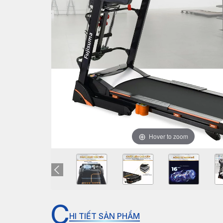
Hover to zoom
C
HI TIẾT SẢN PHẨM