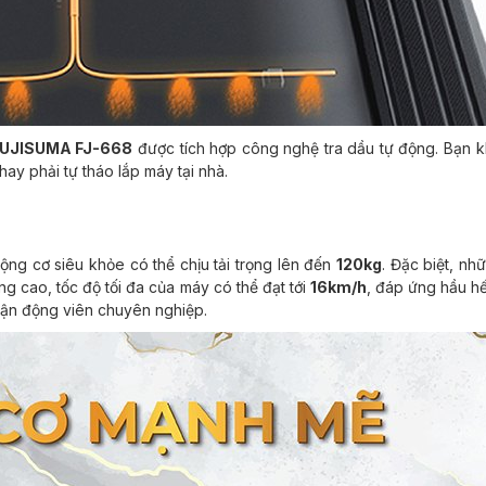
UJISUMA FJ-668
được tích hợp công nghệ tra dầu tự động. Bạn 
hay phải tự tháo lắp máy tại nhà.
ộng cơ siêu khỏe có thể chịu tải trọng lên đến
120kg
. Đặc biệt, nh
g cao, tốc độ tối đa của máy có thể đạt tới
16km/h
, đáp ứng hầu hế
 vận động viên chuyên nghiệp.