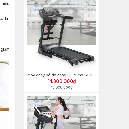
 hiệu
ự tin
 giảm
.
Máy chạy bộ đa năng Fujisuma FJ-568
14.900.000₫
19.900.000₫