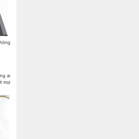
không
ững ai
t mọi