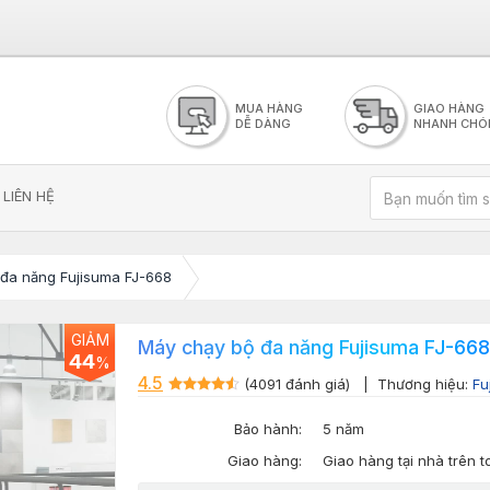
MUA HÀNG
GIAO HÀNG
DỄ DÀNG
NHANH CHÓ
LIÊN HỆ
đa năng Fujisuma FJ-668
GIẢM
Máy chạy bộ đa năng Fujisuma FJ-668
44
%
4.5
(4091 đánh giá)
| Thương hiệu:
Fu
Bảo hành:
5 năm
Giao hàng:
Giao hàng tại nhà trên 