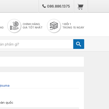
086.886.1375
CHÍNH HÃNG
1 ĐỔI 1
NG
GIÁ TỐT NHẤT
TRONG 15 NGÀY
jisuma
toàn quốc