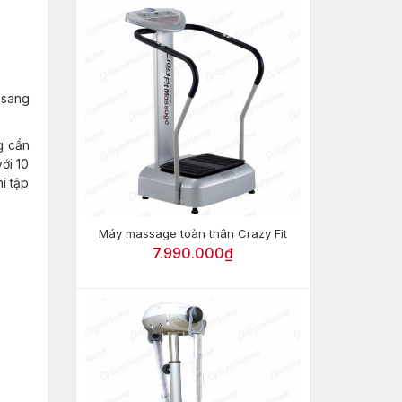
 sang
g cần
ới 10
i tập
Máy massage toàn thân Crazy Fit
7.990.000₫