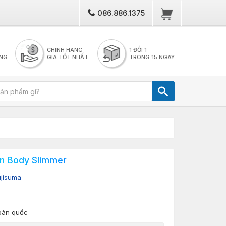
086.886.1375
CHÍNH HÃNG
1 ĐỔI 1
NG
GIÁ TỐT NHẤT
TRONG 15 NGÀY
in Body Slimmer
ujisuma
toàn quốc