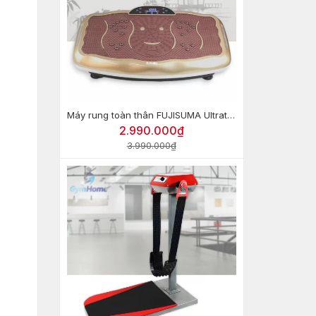
Máy rung toàn thân FUJISUMA Ultrathin Body Slimmer (Bản đặc biệt)
2.990.000₫
3.990.000₫