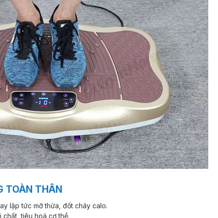
NG TOÀN THÂN
ay lập tức mỡ thừa, đốt cháy calo.
chất, tiêu hoá cơ thể.