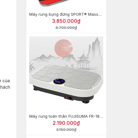
Máy rung bụng đứng SPORT® Massage
3.850.000₫
4.700.000₫
n của
khách
Máy rung toàn thân FUJISUMA FR-18 T1350
2.190.000₫
3.150.000₫