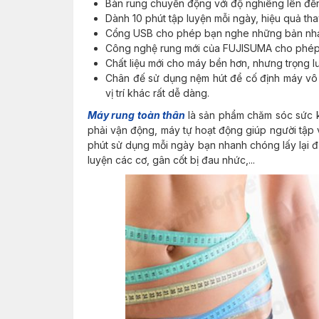
Bàn rung chuyển động với độ nghiêng lên đến 
Dành 10 phút tập luyện mỗi ngày, hiệu quả thay
Cổng USB cho phép bạn nghe những bản nhạ
Công nghệ rung mới của FUJISUMA cho phép ổ
Chất liệu mới cho máy bền hơn, nhưng trọng l
Chân đế sử dụng nệm hút để cố định máy vô
vị trí khác rất dễ dàng.
Máy rung toàn thân
là sản phẩm chăm sóc sức 
phải vận động, máy tự hoạt động giúp người tập v
phút sử dụng mỗi ngày bạn nhanh chóng lấy lại đ
luyện các cơ, gân cốt bị đau nhức,...