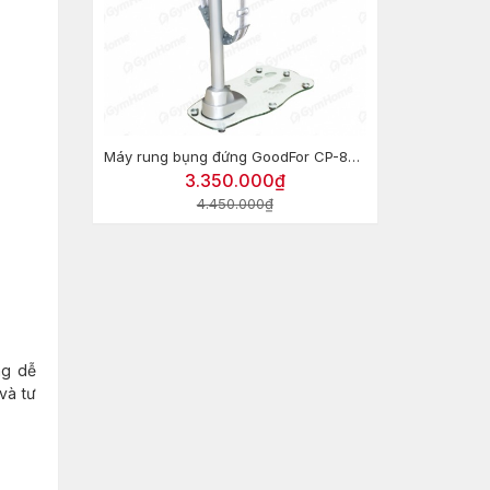
Máy rung bụng đứng GoodFor CP-8000
3.350.000₫
4.450.000₫
ng dễ
và tư