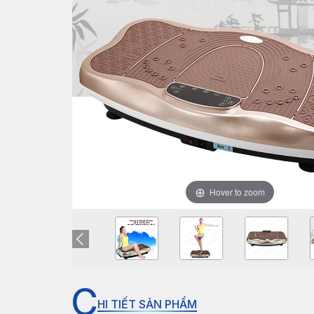
Hover to zoom
C
HI TIẾT SẢN PHẨM