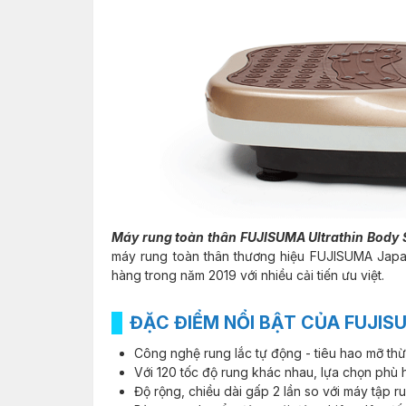
Máy rung toàn thân FUJISUMA Ultrathin Body 
máy rung toàn thân thương hiệu FUJISUMA Japan,
hàng trong năm 2019 với nhiều cải tiến ưu việt.
ĐẶC ĐIỂM NỔI BẬT CỦA FUJIS
Công nghệ rung lắc tự động - tiêu hao mỡ thừ
Với 120 tốc độ rung khác nhau, lựa chọn phù 
Độ rộng, chiều dài gấp 2 lần so với máy tập r