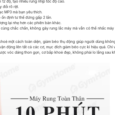
12 độ, tạo nhiều rung nhịp tốc độ cao.
 đổi rõ rệt.
c MP3 mà bạn yêu thích.
n định tư thế đứng gấp 2 lần.
ượng lại nhẹ hơn các phiên bản khác.
 cùng chắc chắn, không gây rung lắc máy mà vẫn có thể nhấc máy
khoẻ một cách toàn diện, giảm béo thụ động giúp người dùng khôn
ận động lên tất cả các cơ, mục đích giảm béo cực kì hiệu quả. Chỉ v
ược vóc dáng thon gọn, cơ bắp khoẻ đẹp, không phải lo lắng sau kh