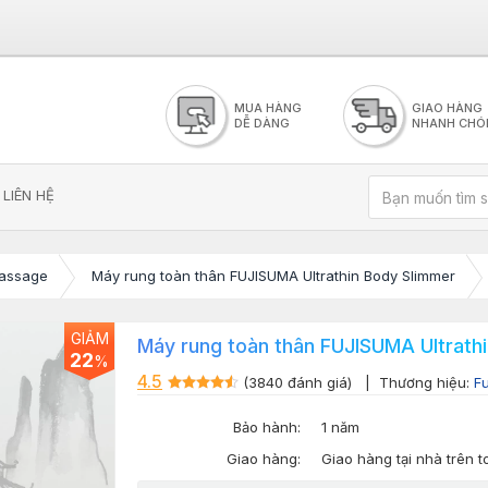
MUA HÀNG
GIAO HÀNG
DỄ DÀNG
NHANH CHÓ
LIÊN HỆ
assage
Máy rung toàn thân FUJISUMA Ultrathin Body Slimmer
GIẢM
Máy rung toàn thân FUJISUMA Ultrath
22
%
4.5
(3840 đánh giá)
| Thương hiệu:
F
Bảo hành:
1 năm
Giao hàng:
Giao hàng tại nhà trên 