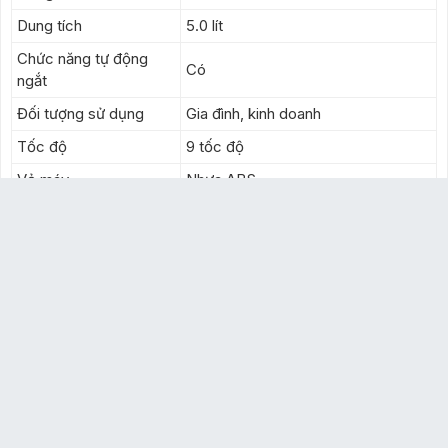
Dung tích
5.0 lít
Chức năng tự động
Có
ngắt
Đối tượng sử dụng
Gia đình, kinh doanh
Tốc độ
9 tốc độ
Vỏ máy
Nhựa ABS
Lưỡi dao
Thép không gỉ
Tốc độ quay
65.000 - 75.000 vòng/ phút
MUA NGAY
Hình ảnh
Chỉ đường
Gọi tư vấn
Giỏ hàng
Kích thước
445 x 335 x 305mm
Công nghệ Hoa Kỳ, sản xuất tại
Xuất xứ
Trung Quốc
S
ẢN PHẨM KHÁC