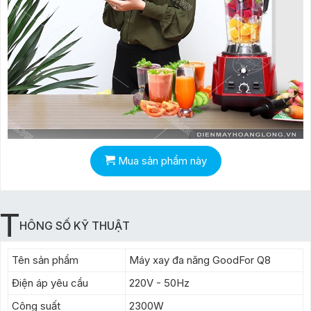
Mua sản phẩm này
T
HÔNG SỐ KỸ THUẬT
Tên sản phẩm
Máy xay đa năng GoodFor Q8
Điện áp yêu cầu
220V - 50Hz
Công suất
2300W