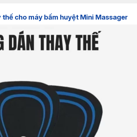
 thế cho máy bấm huyệt Mini Massager