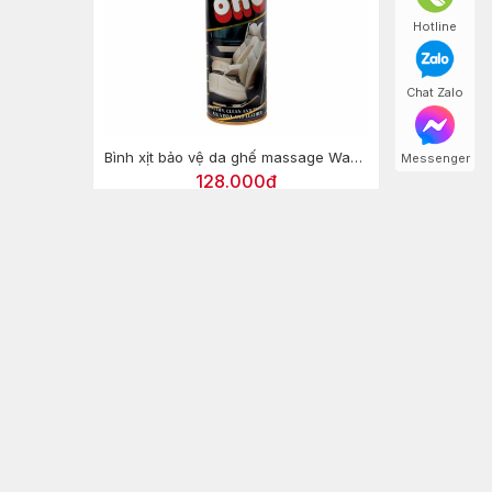
Hotline
Chat Zalo
Bình xịt bảo vệ da ghế massage Wax One (Thái Lan)
Messenger
128.000₫
199.000₫
ANH TOÁN CHUYỂN KHOẢN
VietinBank - CN Thanh Hóa
Số TK: 115002920218
CT TNHH TM VA DT GYMHOME GROUP
VietinBank - CN 8 TP.HCM
Số TK: 105005858327