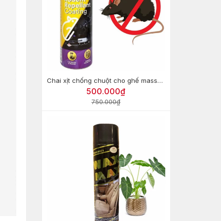
Chai xịt chống chuột cho ghế massage 3M Rodent Repellant Coating
500.000₫
750.000₫