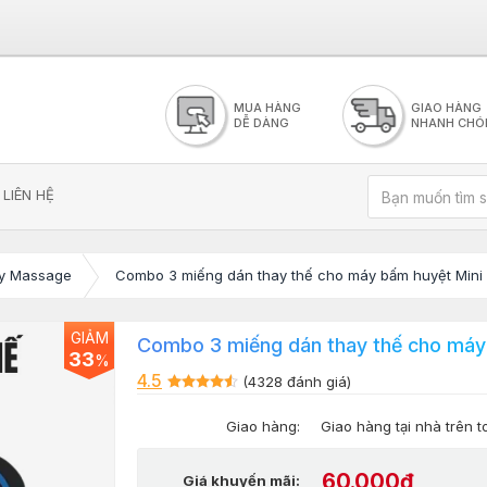
MUA HÀNG
GIAO HÀNG
DỄ DÀNG
NHANH CHÓ
LIÊN HỆ
y Massage
Combo 3 miếng dán thay thế cho máy bấm huyệt Mini
GIẢM
Combo 3 miếng dán thay thế cho máy
33
%
4.5
(4328 đánh giá)
Giao hàng:
Giao hàng tại nhà trên 
60.000₫
Giá khuyến mãi: