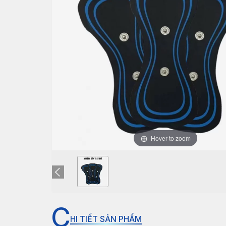
Hover to zoom
C
HI TIẾT SẢN PHẨM