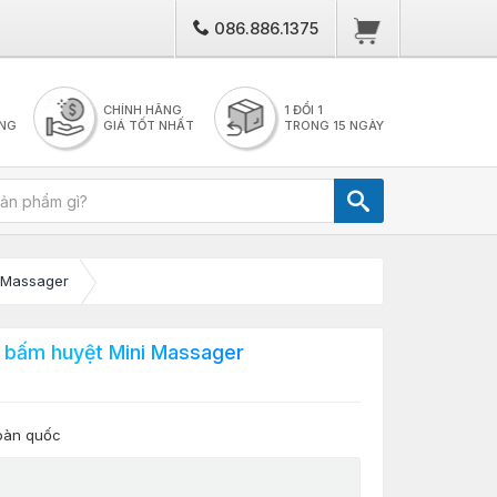
086.886.1375
CHÍNH HÃNG
1 ĐỔI 1
NG
GIÁ TỐT NHẤT
TRONG 15 NGÀY
 Massager
 bấm huyệt Mini Massager
toàn quốc