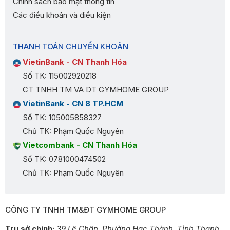
Chính sách bảo mật thông tin
Các điều khoản và điều kiện
THANH TOÁN CHUYỂN KHOẢN
VietinBank - CN Thanh Hóa
Số TK: 115002920218
CT TNHH TM VA DT GYMHOME GROUP
VietinBank - CN 8 TP.HCM
Số TK: 105005858327
Chủ TK: Phạm Quốc Nguyên
Vietcombank - CN Thanh Hóa
Số TK: 0781000474502
Chủ TK: Phạm Quốc Nguyên
CÔNG TY TNHH TM&ĐT GYMHOME GROUP
Trụ sở chính:
39 Lê Chân, Phường Hạc Thành, Tỉnh Thanh