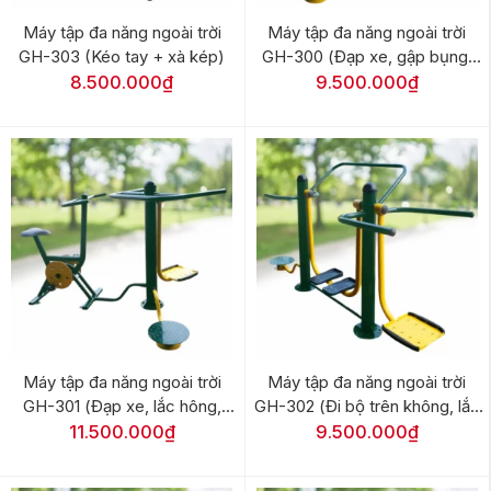
Máy tập đa năng ngoài trời
Máy tập đa năng ngoài trời
GH-303 (Kéo tay + xà kép)
GH-300 (Đạp xe, gập bụng,
xoay eo)
8.500.000₫
9.500.000₫
Máy tập đa năng ngoài trời
Máy tập đa năng ngoài trời
GH-301 (Đạp xe, lắc hông,
GH-302 (Đi bộ trên không, lắc
xoay eo)
hông, xoay eo)
11.500.000₫
9.500.000₫