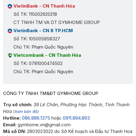
VietinBank - CN Thanh Hóa
Số TK: 115002920218
CT TNHH TM VA DT GYMHOME GROUP
VietinBank - CN 8 TP.HCM
Số TK: 105005858327
Chủ TK: Phạm Quốc Nguyên
Vietcombank - CN Thanh Hóa
Số TK: 0781000474502
Chủ TK: Phạm Quốc Nguyên
CÔNG TY TNHH TM&ĐT GYMHOME GROUP
Trụ sở chính:
39 Lê Chân, Phường Hạc Thành, Tỉnh Thanh
Hóa
(
Xem bản đồ
)
Hotline:
086.886.1375
hoặc
0911.894.893
Email:
gymhome.vn@gmail.com
Mã số DN:
2803023022 do Sở Kế hoạch và Đầu tư Thanh Hoá