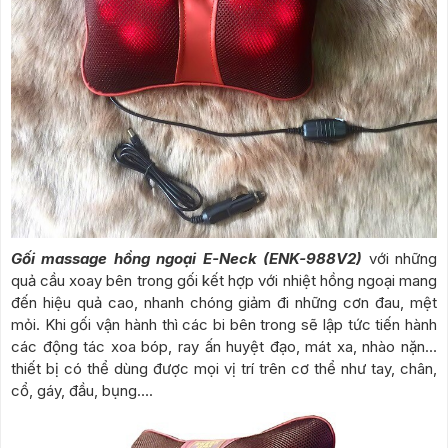
Gối massage hồng ngoại E-Neck (ENK-988V2)
với những
quả cầu xoay bên trong gối kết hợp với nhiệt hồng ngoại mang
đến hiệu quả cao, nhanh chóng giảm đi những cơn đau, mệt
mỏi. Khi gối vận hành thì các bi bên trong sẽ lập tức tiến hành
các động tác xoa bóp, ray ấn huyệt đạo, mát xa, nhào nặn…
thiết bị có thể dùng được mọi vị trí trên cơ thể như tay, chân,
cổ, gáy, đầu, bụng….