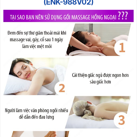
(ENK-988V02)