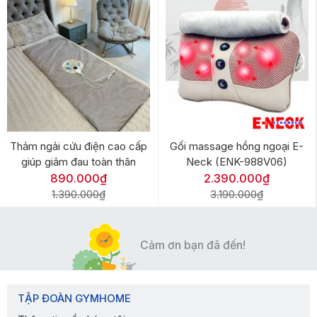
Thảm ngải cứu điện cao cấp
Gối massage hồng ngoại E-
giúp giảm đau toàn thân
Neck (ENK-988V06)
890.000₫
2.390.000₫
1.390.000₫
3.190.000₫
Cảm ơn bạn đã đến!
TẬP ĐOÀN GYMHOME