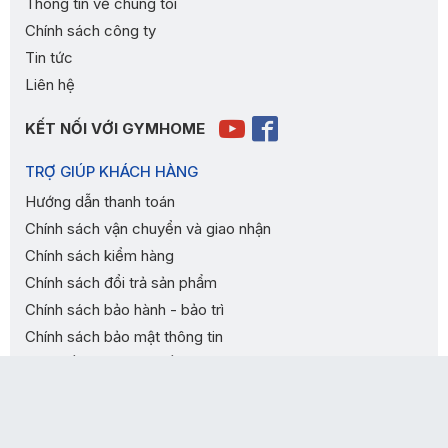
Thông tin về chúng tôi
Chính sách công ty
Tin tức
Liên hệ
KẾT NỐI VỚI GYMHOME
TRỢ GIÚP KHÁCH HÀNG
Hướng dẫn thanh toán
Chính sách vận chuyển và giao nhận
Chính sách kiểm hàng
Chính sách đổi trả sản phẩm
Chính sách bảo hành - bảo trì
Chính sách bảo mật thông tin
Các điều khoản và điều kiện
THANH TOÁN CHUYỂN KHOẢN
MUA NGAY
Hình ảnh
Chỉ đường
Gọi tư vấn
Giỏ hàng