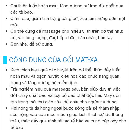
Cải thiện tuần hoàn máu, tăng cường sự trao đổi chất của
các tế bào.
Giảm đau, giảm tình trạng căng cơ, xua tan những cơn mệt
mỏi.
Có thể dùng để massage cho nhiều vị trí trên cơ thể như:
cổ, vai, lưng, bụng, đùi, bắp chân, bàn chân, bàn tay
Gọn nhẹ, dễ sử dụng.
CÔNG DỤNG CỦA GỐI MÁT-XA
Kích thích hiệu quả các huyệt trên cơ thể, thúc đẩy tuần
hoàn máu và bạch huyết, điều hòa các chức năng quan
trọng và tăng cường hệ miễn dịch.
Trải nghiệm hiệu quả massage sâu, bền giúp duy trì việc
đốt cháy chất béo và loại bỏ các chất độc hại. Máy còn
tạo trạng thái thư giãn sâu, dễ chịu cho người sử dụng.
Hơi nóng từ tia hồng ngoại bước sóng dài sẽ thâm nhập
sâu, rộng vào các mao mạch giúp kích thích sự lưu thông
máu, thúc đẩy quá trình tái tạo tế bào và cung cấp oxy cho
tế bào.