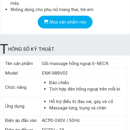
máy.
Không dùng cho phụ nữ mang thai, trẻ em
Mua sản phẩm này
T
HÔNG SỐ KỸ THUẬT
Tên sản phẩm
Gối massage hồng ngoại E-NECK
Model
ENK-988V02
Đảo chiều
Chức năng
Tích hợp đèn hồng ngoại trên mỗi bi
Hỗ trợ điều trị đau vai, gáy và cổ
Ứng dụng
Massage lưng, bụng và chân
Điện áp đầu vào
AC110-240V / 50Hz
Điện áp đầu ra
DC12V - 2A