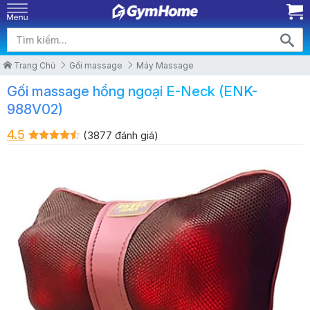
Trang Chủ
Gối massage
Máy Massage
Gối massage hồng ngoại E-Neck (ENK-
988V02)
4.5
(3877 đánh giá)