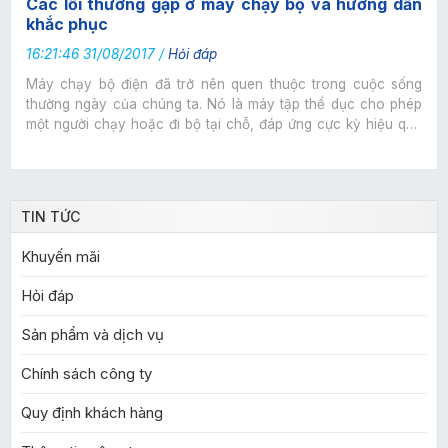
Các lỗi thường gặp ở máy chạy bộ và hướng dẫn
khắc phục
16:21:46 31/08/2017 /
Hỏi đáp
Máy chạy bộ điện đã trở nên quen thuộc trong cuộc sống
thường ngày của chúng ta. Nó là máy tập thể dục cho phép
một người chạy hoặc đi bộ tại chỗ, đáp ứng cực kỳ hiệu quả
cho các bài tập luyện sức khỏe của gia đình bạn. Được cấu
tạo bằng các bộ phận chính là motor, bảng mạch, bàn chạy
và băng tải. Việc sử dụng liên tục và trong thời gian dài chắc
chắn không tránh khỏi hỏng hóc. Đừng lo lắng,
TIN TỨC
dưới đây GYMHOME Group sẽ hướng dẫn các bạn phát hiện
lỗi cũng như cách khắc phục máy bộ điện khi có sự cố.
Khuyến mãi
Hỏi đáp
Sản phẩm và dịch vụ
Chính sách công ty
Quy định khách hàng