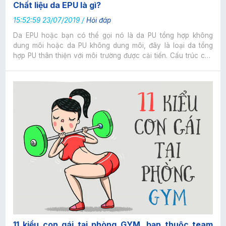
Chất liệu da EPU là gì?
15:52:59 23/07/2019 /
Hỏi đáp
Da EPU hoặc bạn có thể gọi nó là da PU tổng hợp không
dung môi hoặc da PU không dung môi, đây là loại da tổng
hợp PU thân thiện với môi trường được cải tiến. Cấu trúc của
EPU ổn định và có khả năng chống thủy phân 7-15 năm và
vật liệu mới này được thiết kế thân thiện với môi trường.
11 kiểu con gái tại phòng GYM, bạn thuộc team